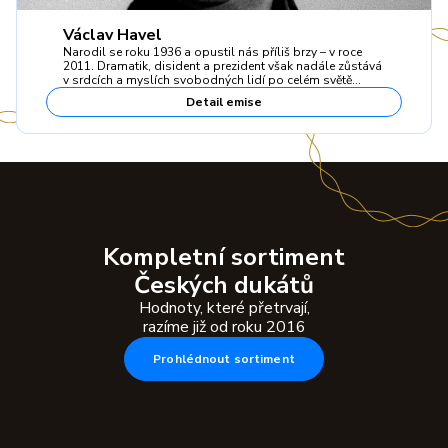
Václav Havel
Narodil se roku 1936 a opustil nás příliš brzy – v roce
2011. Dramatik, disident a prezident však nadále zůstává
v srdcích a myslích svobodných lidí po celém světě…
Detail emise
Kompletní sortiment
Českých dukátů
Hodnoty, které přetrvají,
razíme již od roku 2016
Prohlédnout sortiment