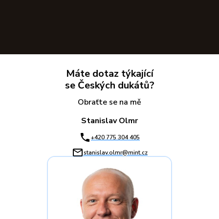
Máte dotaz týkající
se Českých dukátů?
Obraťte se na mě
Stanislav Olmr
+420 775 304 405
stanislav.olmr@mint.cz