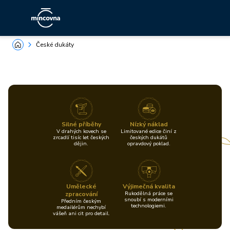
České dukáty
Silné příběhy
Nízký náklad
V drahých kovech se
Limitované edice činí z
zrcadlí tisíc let českých
českých dukátů
dějin.
opravdový poklad.
Umělecké
Výjimečná kvalita
zpracování
Rukodělná práce se
snoubí s moderními
Předním českým
technologiemi.
medailérům nechybí
vášeň ani cit pro detail.