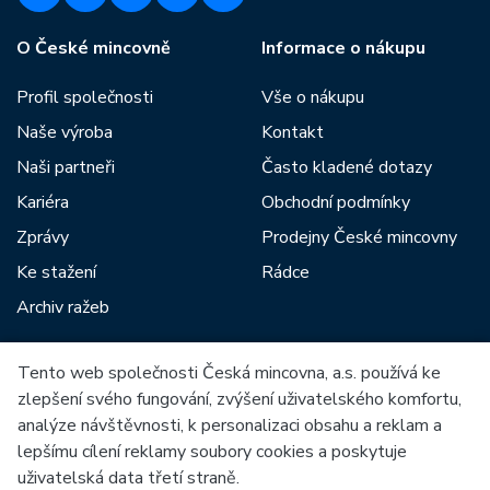
O České mincovně
Informace o nákupu
Profil společnosti
Vše o nákupu
Naše výroba
Kontakt
Naši partneři
Často kladené dotazy
Kariéra
Obchodní podmínky
Zprávy
Prodejny České mincovny
Ke stažení
Rádce
Archiv ražeb
Tento web společnosti Česká mincovna, a.s. používá ke
Mezi naše partnery patří:
zlepšení svého fungování, zvýšení uživatelského komfortu,
analýze návštěvnosti, k personalizaci obsahu a reklam a
lepšímu cílení reklamy soubory cookies a poskytuje
uživatelská data třetí straně.