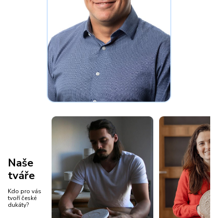
Naše
tváře
Kdo pro vás
tvoří české
dukáty?