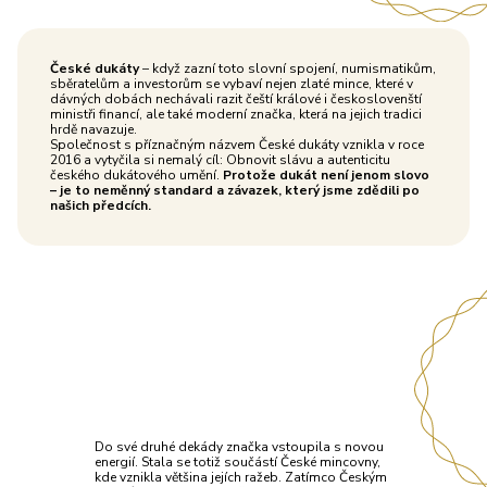
České dukáty
– když zazní toto slovní spojení, numismatikům,
sběratelům a investorům se vybaví nejen zlaté mince, které v
dávných dobách nechávali razit čeští králové i českoslovenští
ministři financí, ale také moderní značka, která na jejich tradici
hrdě navazuje.
Společnost s příznačným názvem České dukáty vznikla v roce
2016 a vytyčila si nemalý cíl: Obnovit slávu a autenticitu
českého dukátového umění.
Protože dukát není jenom slovo
– je to neměnný standard a závazek, který jsme zdědili po
našich předcích.
Do své druhé dekády značka vstoupila s novou
energií. Stala se totiž součástí České mincovny,
kde vznikla většina jejích ražeb. Zatímco Českým