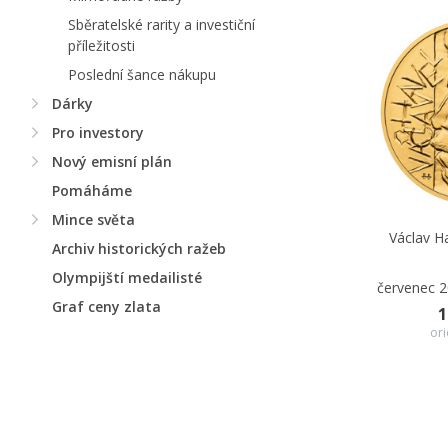
Sběratelské rarity a investiční
příležitosti
Poslední šance nákupu
Dárky
Pro investory
Nový emisní plán
Pomáháme
Mince světa
Václav Ha
Archiv historických ražeb
Olympijští medailisté
červenec 
Graf ceny zlata
1
ori