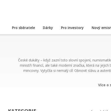
Pro sběratele
Dárky
Pro investory
Nový emisn
České dukáty – když zazní toto slovní spojení, numismatik
ministři financí, ale také moderní značka, která na jeji
mincovny. Vytyčila si nemalý cíl: Obnovit slávu a aut
Více o
KATEGORIE