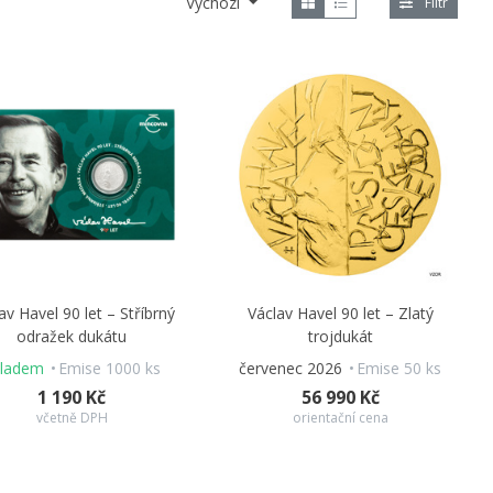
Výchozí
Filtr
av Havel 90 let – Stříbrný
Václav Havel 90 let – Zlatý
odražek dukátu
trojdukát
kladem
Emise 1000 ks
červenec 2026
Emise 50 ks
1 190 Kč
56 990 Kč
včetně DPH
orientační cena