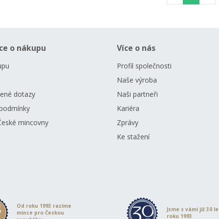
ce o nákupu
Více o nás
upu
Profil společnosti
Naše výroba
dené dotazy
Naši partneři
podmínky
Kariéra
České mincovny
Zprávy
Ke stažení
Od roku 1993 razíme
Jsme s vámi již 30 l
mince pro Českou
roku 1993