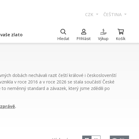
CZK
ČEŠTINA
vaše zlato
Hledat
Přihlásit
Výkup
Košík
ných dobách nechávali razit čeští králové i českoslovenští
vznikla v roce 2016 a v roce 2026 se stala součástí České
e to neměnný standard a závazek, který jsme zdědili po
 zprávě
.