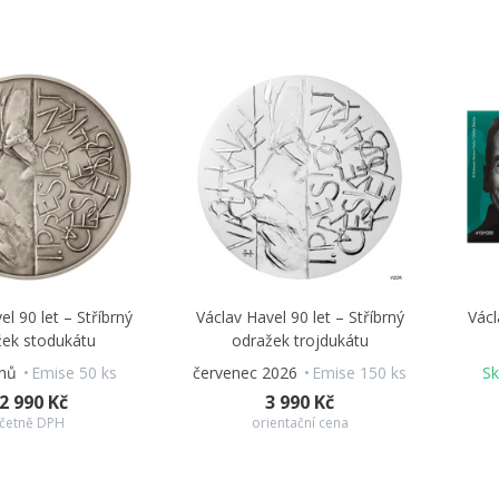
el 90 let – Stříbrný
Václav Havel 90 let – Stříbrný
Václ
žek stodukátu
odražek trojdukátu
nů
Emise 50 ks
červenec 2026
Emise 150 ks
S
2 990 Kč
3 990 Kč
četně DPH
orientační cena