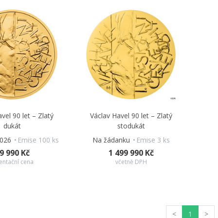
vel 90 let – Zlatý
Václav Havel 90 let – Zlatý
dukát
stodukát
2026
Emise 100 ks
Na žádanku
Emise 3 ks
9 990 Kč
1 499 990 Kč
entační cena
včetně DPH
<
1
>