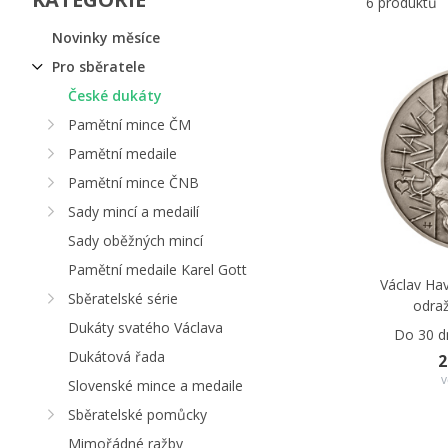
6 produktů
Novinky měsíce
Pro sběratele
České dukáty
Pamětní mince ČM
Pamětní medaile
Pamětní mince ČNB
Sady mincí a medailí
Sady oběžných mincí
Pamětní medaile Karel Gott
Václav Hav
Sběratelské série
odra
Dukáty svatého Václava
Do 30 d
Dukátová řada
2
v
Slovenské mince a medaile
Sběratelské pomůcky
Mimořádné ražby