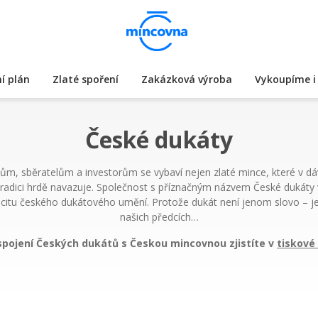
í plán
Zlaté spoření
Zakázková výroba
Vykoupíme i 
České dukáty
ům, sběratelům a investorům se vybaví nejen zlaté mince, které v dáv
ch tradici hrdě navazuje. Společnost s příznačným názvem České dukáty 
enticitu českého dukátového umění. Protože dukát není jenom slovo – j
našich předcích…
 spojení Českých dukátů s Českou mincovnou zjistíte v
tiskové