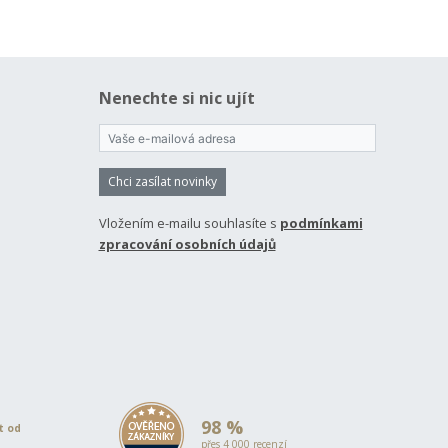
Nenechte si nic ujít
Chci zasílat novinky
Vložením e-mailu souhlasíte s
podmínkami
zpracování osobních údajů
98 %
et od
přes 4 000 recenzí