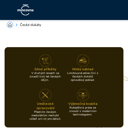
České dukáty
Silné příběhy
Nízký náklad
V drahých kovech se
Limitované edice činí z
zrcadlí tisíc let českých
českých dukátů
dějin.
opravdový poklad.
Umělecké
Výjimečná kvalita
zpracování
Rukodělná práce se
snoubí s moderními
Předním českým
technologiemi.
medailérům nechybí
vášeň ani cit pro detail.