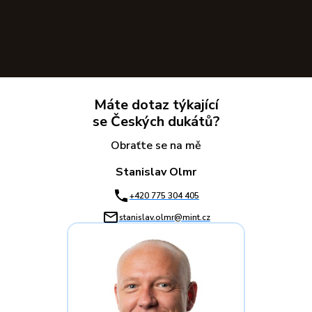
Máte dotaz týkající
se Českých dukátů?
Obraťte se na mě
Stanislav Olmr
+420 775 304 405
stanislav.olmr@mint.cz