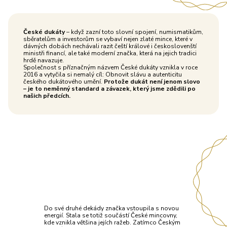
České dukáty
– když zazní toto slovní spojení, numismatikům,
sběratelům a investorům se vybaví nejen zlaté mince, které v
dávných dobách nechávali razit čeští králové i českoslovenští
ministři financí, ale také moderní značka, která na jejich tradici
hrdě navazuje.
Společnost s příznačným názvem České dukáty vznikla v roce
2016 a vytyčila si nemalý cíl: Obnovit slávu a autenticitu
českého dukátového umění.
Protože dukát není jenom slovo
– je to neměnný standard a závazek, který jsme zdědili po
našich předcích.
Do své druhé dekády značka vstoupila s novou
energií. Stala se totiž součástí České mincovny,
kde vznikla většina jejích ražeb. Zatímco Českým