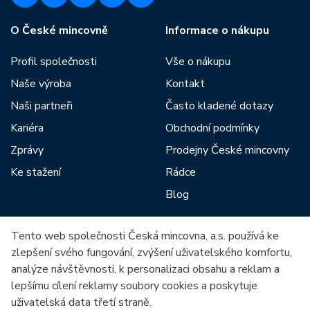
O České mincovně
Informace o nákupu
Profil společnosti
Vše o nákupu
Naše výroba
Kontakt
Naši partneři
Často kladené dotazy
Kariéra
Obchodní podmínky
Zprávy
Prodejny České mincovny
Ke stažení
Rádce
Blog
Tento web společnosti Česká mincovna, a.s. používá ke
Mezi naše partnery patří:
zlepšení svého fungování, zvýšení uživatelského komfortu,
analýze návštěvnosti, k personalizaci obsahu a reklam a
lepšímu cílení reklamy soubory cookies a poskytuje
uživatelská data třetí straně.