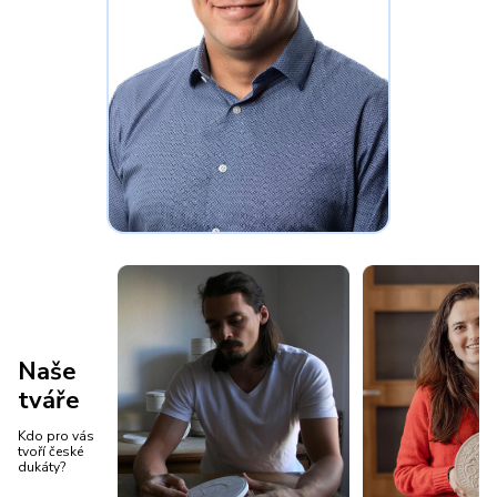
Naše
tváře
Kdo pro vás
tvoří české
dukáty?