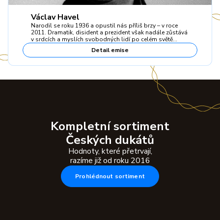
Václav Havel
Narodil se roku 1936 a opustil nás příliš brzy – v roce
2011. Dramatik, disident a prezident však nadále zůstává
v srdcích a myslích svobodných lidí po celém světě…
Detail emise
Kompletní sortiment
Českých dukátů
Hodnoty, které přetrvají,
razíme již od roku 2016
Prohlédnout sortiment