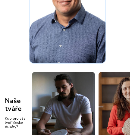
Naše
tváře
Kdo pro vás
tvoří české
dukáty?