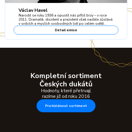
Václav Havel
Narodil se roku 1936 a opustil nás příliš brzy – v roce
2011. Dramatik, disident a prezident však nadále zůstává
v srdcích a myslích svobodných lidí po celém světě…
Detail emise
Kompletní sortiment
Českých dukátů
Hodnoty, které přetrvají,
razíme již od roku 2016
Prohlédnout sortiment