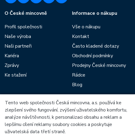
O České mincovně
Informace o nákupu
Profil společnosti
Vše o nákupu
Naše výroba
Kontakt
Naši partneři
Často kladené dotazy
Kariéra
Obchodní podmínky
Zprávy
Prodejny České mincovny
Ke stažení
Rádce
Blog
Tento web společnosti Česká mincovna, a.s. používá ke
Mezi naše partnery patří:
zlepšení svého fungování, zvýšení uživatelského komfortu,
analýze návštěvnosti, k personalizaci obsahu a reklam a
lepšímu cílení reklamy soubory cookies a poskytuje
uživatelská data třetí straně.