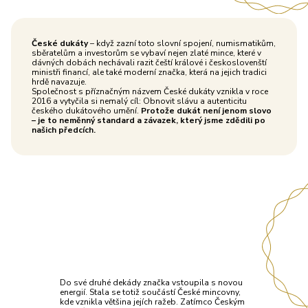
České dukáty
– když zazní toto slovní spojení, numismatikům,
sběratelům a investorům se vybaví nejen zlaté mince, které v
dávných dobách nechávali razit čeští králové i českoslovenští
ministři financí, ale také moderní značka, která na jejich tradici
hrdě navazuje.
Společnost s příznačným názvem České dukáty vznikla v roce
2016 a vytyčila si nemalý cíl: Obnovit slávu a autenticitu
českého dukátového umění.
Protože dukát není jenom slovo
– je to neměnný standard a závazek, který jsme zdědili po
našich předcích.
Do své druhé dekády značka vstoupila s novou
energií. Stala se totiž součástí České mincovny,
kde vznikla většina jejích ražeb. Zatímco Českým