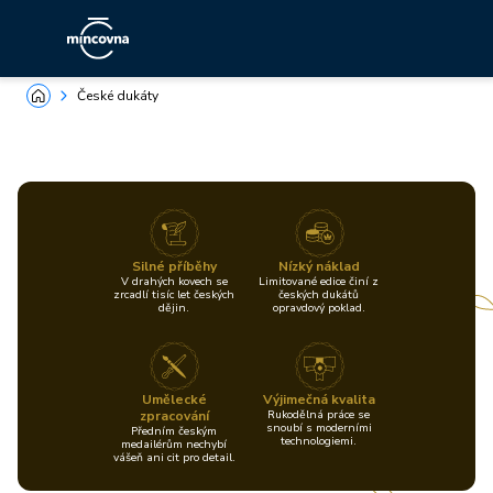
České dukáty
Silné příběhy
Nízký náklad
V drahých kovech se
Limitované edice činí z
zrcadlí tisíc let českých
českých dukátů
dějin.
opravdový poklad.
Umělecké
Výjimečná kvalita
zpracování
Rukodělná práce se
snoubí s moderními
Předním českým
technologiemi.
medailérům nechybí
vášeň ani cit pro detail.