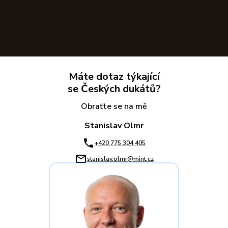
Máte dotaz týkající
se Českých dukátů?
Obraťte se na mě
Stanislav Olmr
+420 775 304 405
stanislav.olmr@mint.cz