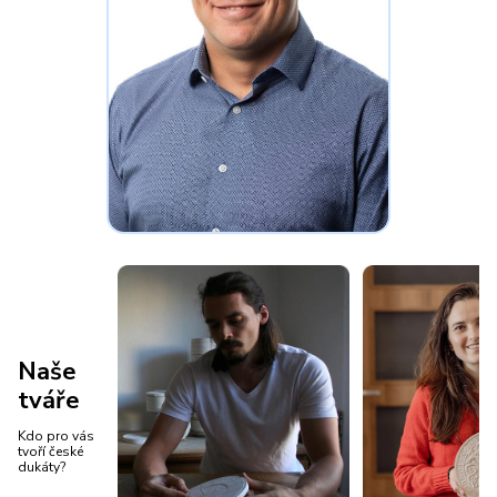
Naše
tváře
Kdo pro vás
tvoří české
dukáty?