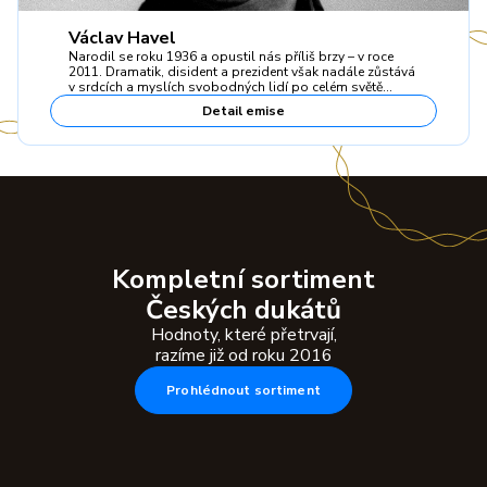
Václav Havel
Narodil se roku 1936 a opustil nás příliš brzy – v roce
2011. Dramatik, disident a prezident však nadále zůstává
v srdcích a myslích svobodných lidí po celém světě…
Detail emise
Kompletní sortiment
Českých dukátů
Hodnoty, které přetrvají,
razíme již od roku 2016
Prohlédnout sortiment