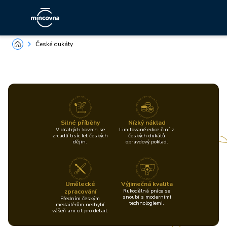
České dukáty
Silné příběhy
Nízký náklad
V drahých kovech se
Limitované edice činí z
zrcadlí tisíc let českých
českých dukátů
dějin.
opravdový poklad.
Umělecké
Výjimečná kvalita
zpracování
Rukodělná práce se
snoubí s moderními
Předním českým
technologiemi.
medailérům nechybí
vášeň ani cit pro detail.