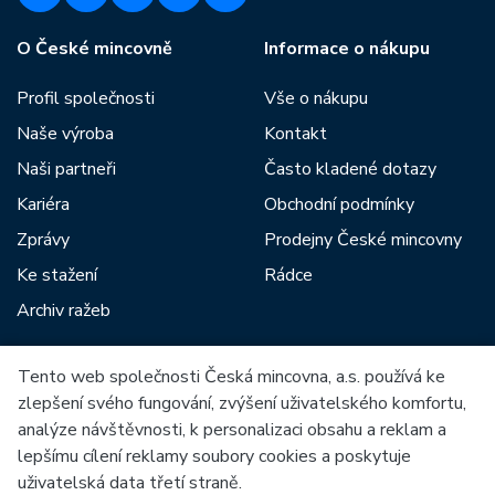
O České mincovně
Informace o nákupu
Profil společnosti
Vše o nákupu
Naše výroba
Kontakt
Naši partneři
Často kladené dotazy
Kariéra
Obchodní podmínky
Zprávy
Prodejny České mincovny
Ke stažení
Rádce
Archiv ražeb
Tento web společnosti Česká mincovna, a.s. používá ke
Mezi naše partnery patří:
zlepšení svého fungování, zvýšení uživatelského komfortu,
analýze návštěvnosti, k personalizaci obsahu a reklam a
lepšímu cílení reklamy soubory cookies a poskytuje
uživatelská data třetí straně.