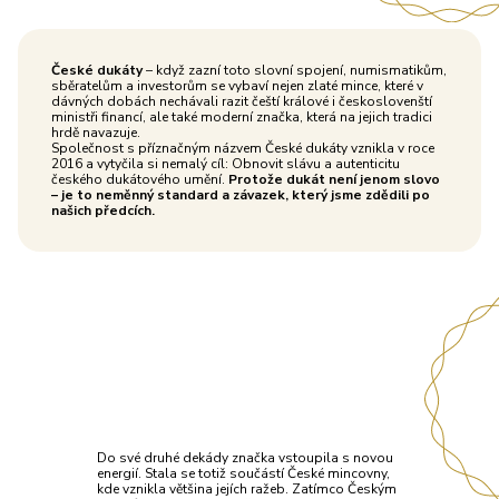
České dukáty
– když zazní toto slovní spojení, numismatikům,
sběratelům a investorům se vybaví nejen zlaté mince, které v
dávných dobách nechávali razit čeští králové i českoslovenští
ministři financí, ale také moderní značka, která na jejich tradici
hrdě navazuje.
Společnost s příznačným názvem České dukáty vznikla v roce
2016 a vytyčila si nemalý cíl: Obnovit slávu a autenticitu
českého dukátového umění.
Protože dukát není jenom slovo
– je to neměnný standard a závazek, který jsme zdědili po
našich předcích.
Do své druhé dekády značka vstoupila s novou
energií. Stala se totiž součástí České mincovny,
kde vznikla většina jejích ražeb. Zatímco Českým