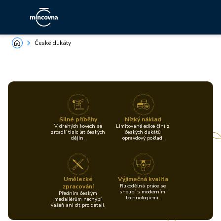
České dukáty
Silné příběhy
Nízký náklad
V drahých kovech se
Limitované edice činí z
zrcadlí tisíc let českých
českých dukátů
dějin.
opravdový poklad.
Umělecké
Výjimečná kvalita
zpracování
Rukodělná práce se
snoubí s moderními
Předním českým
technologiemi.
medailérům nechybí
vášeň ani cit pro detail.