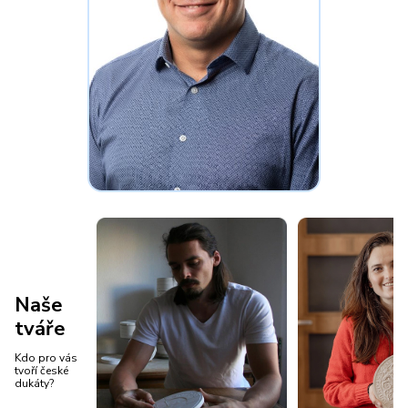
Naše
tváře
Kdo pro vás
tvoří české
dukáty?