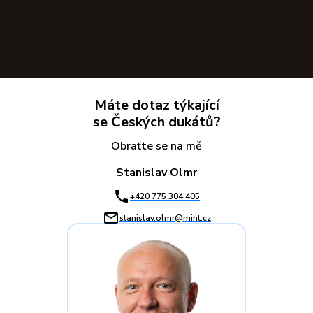
Máte dotaz týkající
se Českých dukátů?
Obraťte se na mě
Stanislav Olmr
+420 775 304 405
stanislav.olmr@mint.cz