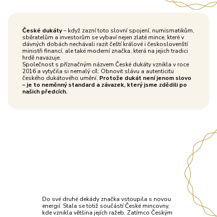
České dukáty
– když zazní toto slovní spojení, numismatikům,
sběratelům a investorům se vybaví nejen zlaté mince, které v
dávných dobách nechávali razit čeští králové i českoslovenští
ministři financí, ale také moderní značka, která na jejich tradici
hrdě navazuje.
Společnost s příznačným názvem České dukáty vznikla v roce
2016 a vytyčila si nemalý cíl: Obnovit slávu a autenticitu
českého dukátového umění.
Protože dukát není jenom slovo
– je to neměnný standard a závazek, který jsme zdědili po
našich předcích.
Do své druhé dekády značka vstoupila s novou
energií. Stala se totiž součástí České mincovny,
kde vznikla většina jejích ražeb. Zatímco Českým