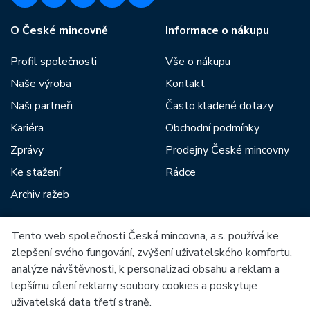
O České mincovně
Informace o nákupu
Profil společnosti
Vše o nákupu
Naše výroba
Kontakt
Naši partneři
Často kladené dotazy
Kariéra
Obchodní podmínky
Zprávy
Prodejny České mincovny
Ke stažení
Rádce
Archiv ražeb
Tento web společnosti Česká mincovna, a.s. používá ke
Mezi naše partnery patří:
zlepšení svého fungování, zvýšení uživatelského komfortu,
analýze návštěvnosti, k personalizaci obsahu a reklam a
lepšímu cílení reklamy soubory cookies a poskytuje
uživatelská data třetí straně.