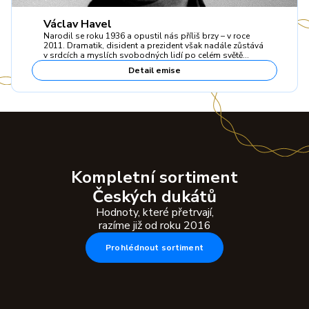
Václav Havel
Narodil se roku 1936 a opustil nás příliš brzy – v roce
2011. Dramatik, disident a prezident však nadále zůstává
v srdcích a myslích svobodných lidí po celém světě…
Detail emise
Kompletní sortiment
Českých dukátů
Hodnoty, které přetrvají,
razíme již od roku 2016
Prohlédnout sortiment