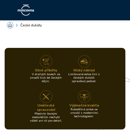
České dukáty
Silné příběhy
Nízký náklad
V drahých kovech se
Limitované edice činí z
zrcadlí tisíc let českých
českých dukátů
dějin.
opravdový poklad.
Umělecké
Výjimečná kvalita
zpracování
Rukodělná práce se
snoubí s moderními
Předním českým
technologiemi.
medailérům nechybí
vášeň ani cit pro detail.