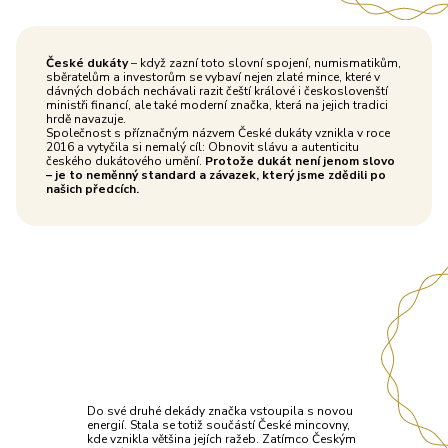
České dukáty
– když zazní toto slovní spojení, numismatikům,
sběratelům a investorům se vybaví nejen zlaté mince, které v
dávných dobách nechávali razit čeští králové i českoslovenští
ministři financí, ale také moderní značka, která na jejich tradici
hrdě navazuje.
Společnost s příznačným názvem České dukáty vznikla v roce
2016 a vytyčila si nemalý cíl: Obnovit slávu a autenticitu
českého dukátového umění.
Protože dukát není jenom slovo
– je to neměnný standard a závazek, který jsme zdědili po
našich předcích.
Do své druhé dekády značka vstoupila s novou
energií. Stala se totiž součástí České mincovny,
kde vznikla většina jejích ražeb. Zatímco Českým