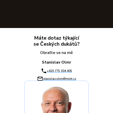
Máte dotaz týkající
se Českých dukátů?
Obraťte se na mě
Stanislav Olmr
+420 775 304 405
stanislav.olmr@mint.cz