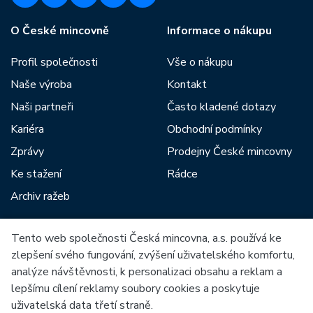
O České mincovně
Informace o nákupu
Profil společnosti
Vše o nákupu
Naše výroba
Kontakt
Naši partneři
Často kladené dotazy
Kariéra
Obchodní podmínky
Zprávy
Prodejny České mincovny
Ke stažení
Rádce
Archiv ražeb
Tento web společnosti Česká mincovna, a.s. používá ke
Mezi naše partnery patří:
zlepšení svého fungování, zvýšení uživatelského komfortu,
analýze návštěvnosti, k personalizaci obsahu a reklam a
lepšímu cílení reklamy soubory cookies a poskytuje
uživatelská data třetí straně.