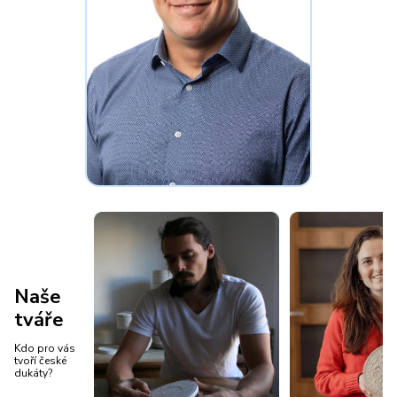
Naše
tváře
Kdo pro vás
tvoří české
dukáty?