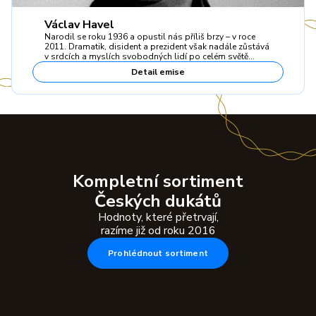
Václav Havel
Narodil se roku 1936 a opustil nás příliš brzy – v roce
2011. Dramatik, disident a prezident však nadále zůstává
v srdcích a myslích svobodných lidí po celém světě…
Detail emise
Kompletní sortiment
Českých dukátů
Hodnoty, které přetrvají,
razíme již od roku 2016
Prohlédnout sortiment