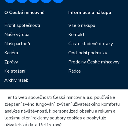
O České mincovně
Informace o nákupu
Profil společnosti
Vše o nákupu
Naše výroba
Kontakt
Naši partneři
Často kladené dotazy
Kariéra
Obchodní podmínky
Zprávy
Prodejny České mincovny
Ke stažení
Rádce
Archiv ražeb
Tento web společnosti Česká mincovna, a.s. používá ke
Mezi naše partnery patří:
zlepšení svého fungování, zvýšení uživatelského komfortu,
analýze návštěvnosti, k personalizaci obsahu a reklam a
lepšímu cílení reklamy soubory cookies a poskytuje
uživatelská data třetí straně.