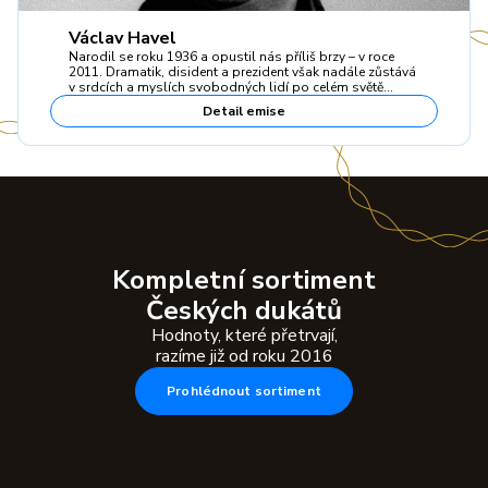
Václav Havel
Narodil se roku 1936 a opustil nás příliš brzy – v roce
2011. Dramatik, disident a prezident však nadále zůstává
v srdcích a myslích svobodných lidí po celém světě…
Detail emise
Kompletní sortiment
Českých dukátů
Hodnoty, které přetrvají,
razíme již od roku 2016
Prohlédnout sortiment