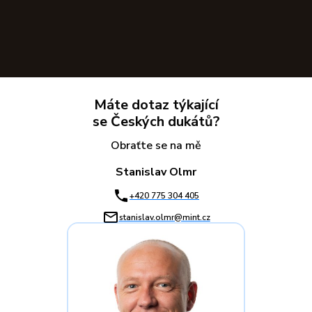
Máte dotaz týkající
se Českých dukátů?
Obraťte se na mě
Stanislav Olmr
+420 775 304 405
stanislav.olmr@mint.cz