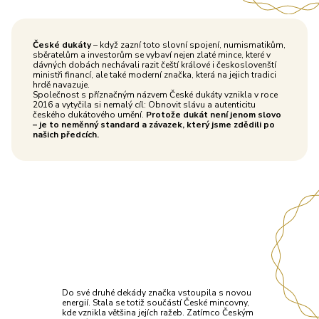
České dukáty
– když zazní toto slovní spojení, numismatikům,
sběratelům a investorům se vybaví nejen zlaté mince, které v
dávných dobách nechávali razit čeští králové i českoslovenští
ministři financí, ale také moderní značka, která na jejich tradici
hrdě navazuje.
Společnost s příznačným názvem České dukáty vznikla v roce
2016 a vytyčila si nemalý cíl: Obnovit slávu a autenticitu
českého dukátového umění.
Protože dukát není jenom slovo
– je to neměnný standard a závazek, který jsme zdědili po
našich předcích.
Do své druhé dekády značka vstoupila s novou
energií. Stala se totiž součástí České mincovny,
kde vznikla většina jejích ražeb. Zatímco Českým