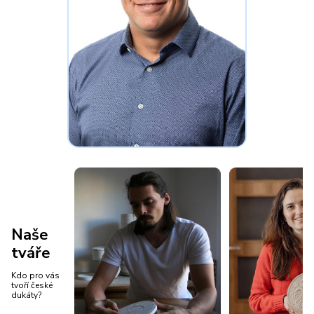
Naše
tváře
Kdo pro vás
tvoří české
dukáty?