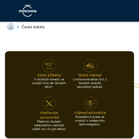
České dukáty
Silné příběhy
Nízký náklad
V drahých kovech se
Limitované edice činí z
zrcadlí tisíc let českých
českých dukátů
dějin.
opravdový poklad.
Umělecké
Výjimečná kvalita
zpracování
Rukodělná práce se
snoubí s moderními
Předním českým
technologiemi.
medailérům nechybí
vášeň ani cit pro detail.