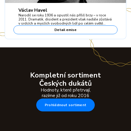
Václav Havel
Narodil se roku 1936 a opustil nás příliš brzy – v roce
2011. Dramatik, disident a prezident však nadále zůstává
v srdcích a myslích svobodných lidí po celém světě…
Detail emise
Kompletní sortiment
Českých dukátů
Hodnoty, které přetrvají,
razíme již od roku 2016
Prohlédnout sortiment