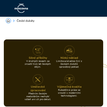
České dukáty
Silné příběhy
Nízký náklad
V drahých kovech se
Limitované edice činí z
zrcadlí tisíc let českých
českých dukátů
dějin.
opravdový poklad.
Umělecké
Výjimečná kvalita
zpracování
Rukodělná práce se
snoubí s moderními
Předním českým
technologiemi.
medailérům nechybí
vášeň ani cit pro detail.