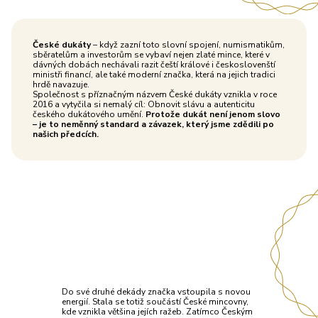
České dukáty
– když zazní toto slovní spojení, numismatikům,
sběratelům a investorům se vybaví nejen zlaté mince, které v
dávných dobách nechávali razit čeští králové i českoslovenští
ministři financí, ale také moderní značka, která na jejich tradici
hrdě navazuje.
Společnost s příznačným názvem České dukáty vznikla v roce
2016 a vytyčila si nemalý cíl: Obnovit slávu a autenticitu
českého dukátového umění.
Protože dukát není jenom slovo
– je to neměnný standard a závazek, který jsme zdědili po
našich předcích.
Do své druhé dekády značka vstoupila s novou
energií. Stala se totiž součástí České mincovny,
kde vznikla většina jejích ražeb. Zatímco Českým