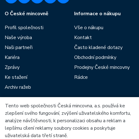
O České mincovně
Informace o nákupu
Profil společnosti
Vše o nákupu
Naše výroba
Kontakt
Naši partneři
Často kladené dotazy
Kariéra
Obchodní podmínky
Zprávy
Prodejny České mincovny
Ke stažení
Rádce
Archiv ražeb
Tento web společnosti Česká mincovna, a.s. používá ke
Mezi naše partnery patří:
zlepšení svého fungování, zvýšení uživatelského komfortu,
analýze návštěvnosti, k personalizaci obsahu a reklam a
lepšímu cílení reklamy soubory cookies a poskytuje
uživatelská data třetí straně.