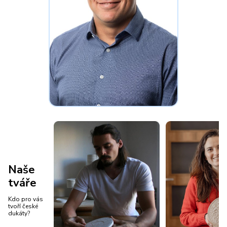
Naše
tváře
Kdo pro vás
tvoří české
dukáty?