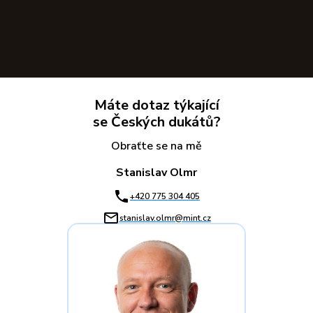
Máte dotaz týkající
se Českých dukátů?
Obraťte se na mě
Stanislav Olmr
+420 775 304 405
stanislav.olmr@mint.cz