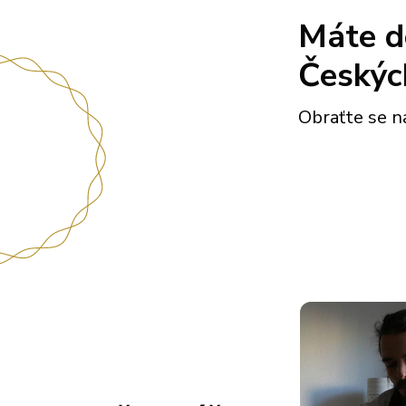
Máte do
Českýc
Obraťte se 