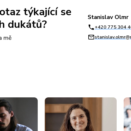
taz týkající se
Stanislav Olmr
h dukátů?
+420 775 304 4
stanislav.olmr@
na mě