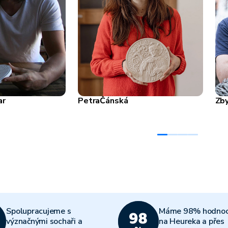
ar
Petra
Čánská
Zb
Spolupracujeme s
Máme 98% hodnoc
význačnými sochaři a
na Heureka a přes