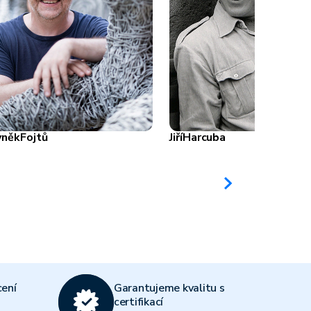
yněk
Fojtů
Jiří
Harcuba
ení
Garantujeme kvalitu s
certifikací