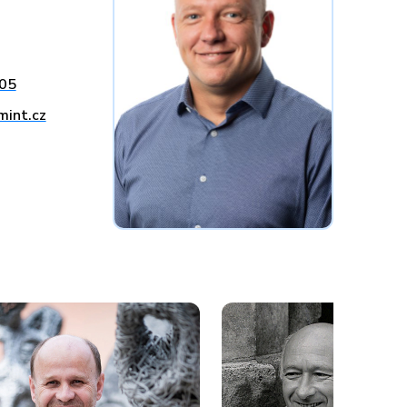
05
mint.cz