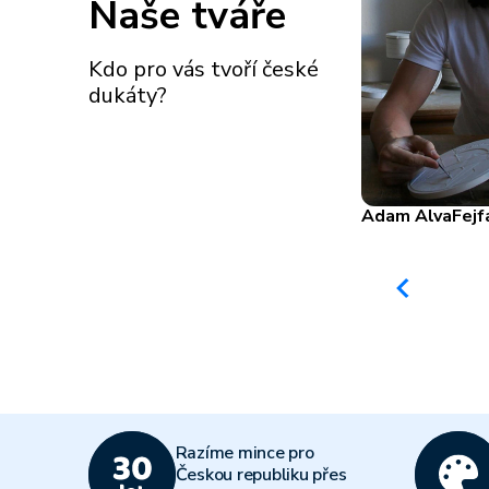
Naše tváře
Kdo pro vás tvoří české
dukáty?
Jiří
Harcuba
Adam Alva
Fejf
Razíme mince pro
Českou republiku přes