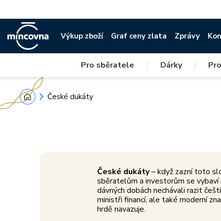
Výkup zboží
Graf ceny zlata
Zprávy
Kon
Silné příběhy
Pro sběratele
|
Dárky
|
Pro
V drahých kovech se zrcadlí tisíc let
Předn
českých dějin.
České dukáty
České dukáty
– když zazní toto sl
sběratelům a investorům se vybaví n
dávných dobách nechávali razit čeští
ministři financí, ale také moderní znač
hrdě navazuje.