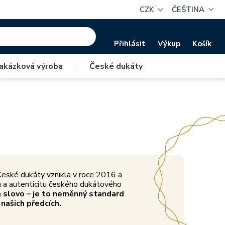
CZK
ČEŠTINA
Přihlásit
Výkup
Košík
Nízký náklad
akázková výroba
|
České dukáty
oderními
Limitované edice činí z českých dukátů
opravdový poklad.
eské dukáty vznikla v roce 2016 a
vu a autenticitu českého dukátového
 slovo – je to neměnný standard
 našich předcích.