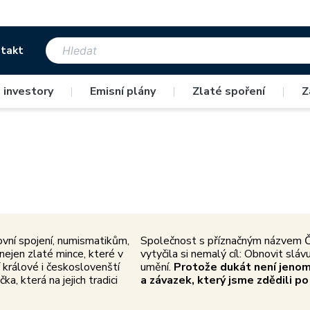
takt
Umělecké zpracování
Výjimečná kvalita
 investory
|
Emisní plány
|
Zlaté spoření
|
Z
ím českým medailérům nechybí
Rukodělná práce se snoubí s m
vášeň ani cit pro detail.
technologiemi.
ovní spojení, numismatikům,
Společnost s příznačným názvem Č
ejen zlaté mince, které v
vytyčila si nemalý cíl: Obnovit slá
 králové i českoslovenští
umění.
Protože dukát není jenom
ka, která na jejich tradici
a závazek, který jsme zdědili po