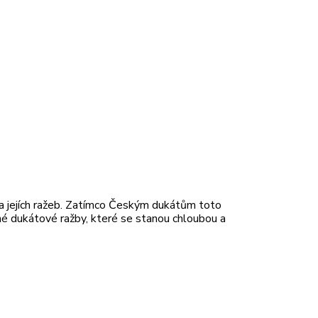
na jejích ražeb. Zatímco Českým dukátům toto
rné dukátové ražby, které se stanou chloubou a