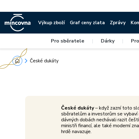
Výkup zboží
Graf ceny zlata
Zprávy
Kon
Silné příběhy
Pro sběratele
|
Dárky
|
Pro
V drahých kovech se zrcadlí tisíc let
Předn
českých dějin.
České dukáty
České dukáty
– když zazní toto sl
sběratelům a investorům se vybaví n
dávných dobách nechávali razit čeští
ministři financí, ale také moderní znač
hrdě navazuje.