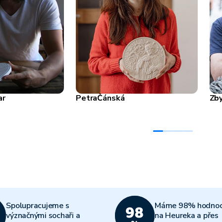
ar
Petra
Čánská
Zb
Spolupracujeme s
Máme 98% hodnoc
význačnými sochaři a
na Heureka a přes