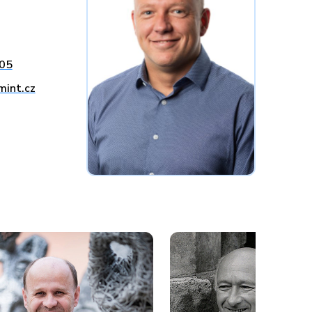
05
mint.cz