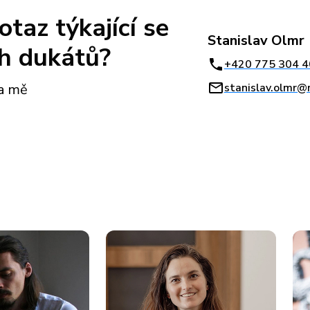
taz týkající se
Stanislav Olmr
h dukátů?
+420 775 304 4
stanislav.olmr@
na mě