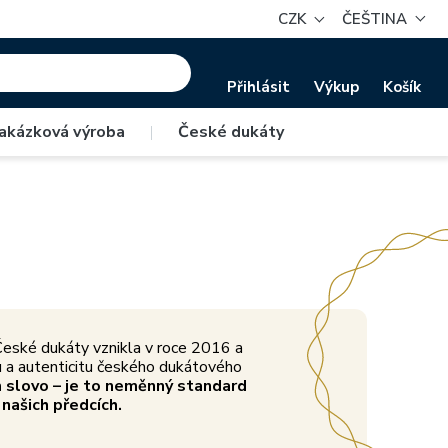
CZK
ČEŠTINA
Přihlásit
Výkup
Košík
Nízký náklad
akázková výroba
|
České dukáty
oderními
Limitované edice činí z českých dukátů
opravdový poklad.
eské dukáty vznikla v roce 2016 a
vu a autenticitu českého dukátového
 slovo – je to neměnný standard
 našich předcích.