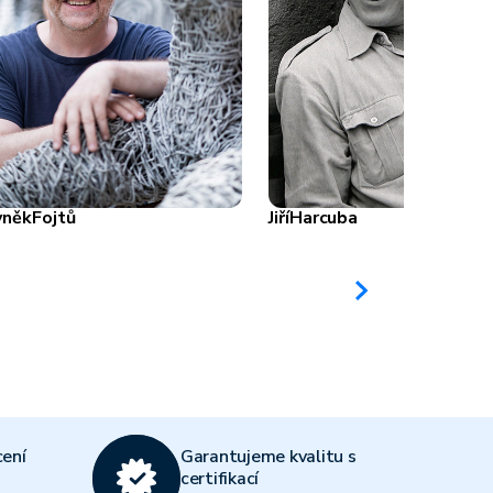
yněk
Fojtů
Jiří
Harcuba
ení
Garantujeme kvalitu s
certifikací