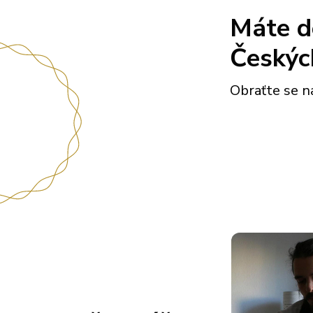
Máte do
Českýc
Obraťte se 