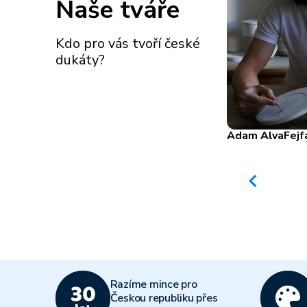
Naše tváře
Kdo pro vás tvoří české
dukáty?
Jiří
Harcuba
Adam Alva
Fejf
Razíme mince pro
Českou republiku přes