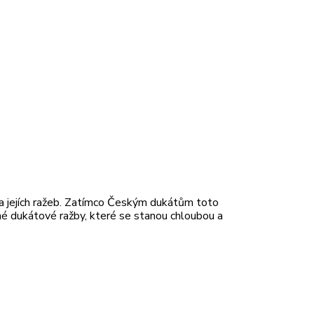
na jejích ražeb. Zatímco Českým dukátům toto
rné dukátové ražby, které se stanou chloubou a