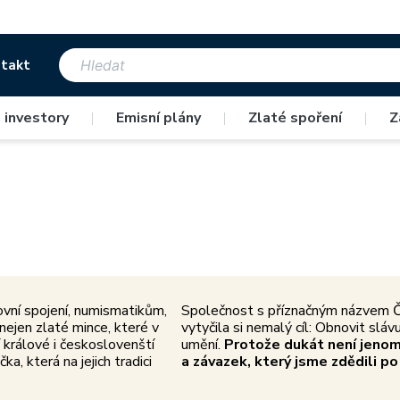
takt
Umělecké zpracování
Výjimečná kvalita
 investory
|
Emisní plány
|
Zlaté spoření
|
Z
ím českým medailérům nechybí
Rukodělná práce se snoubí s m
vášeň ani cit pro detail.
technologiemi.
ovní spojení, numismatikům,
Společnost s příznačným názvem Č
ejen zlaté mince, které v
vytyčila si nemalý cíl: Obnovit slá
 králové i českoslovenští
umění.
Protože dukát není jenom
ka, která na jejich tradici
a závazek, který jsme zdědili po