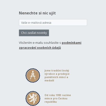
Nenechte si nic ujít
Chci zasílat novinky
Vložením e-mailu souhlasíte s
podmínkami
zpracování osobních údajů
Jsme tradiční český
výrobce a prodejce
pamětních mincí a
medailí
Od roku 1993 razíme
mince pro Českou
republiku