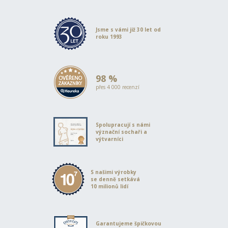
Jsme s vámi již 30 let od
roku 1993
98 %
přes 4 000 recenzí
Spolupracují s námi
význační sochaři a
výtvarníci
S našimi výrobky
se denně setkává
10 milionů lidí
Garantujeme špičkovou