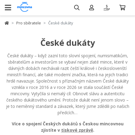
Pro sběratele
České dukáty
České dukáty
České dukáty – když zazní toto slovní spojení, numismatikům,
sběratelům a investorům se vybaví nejen zlaté mince, které v
dávných dobách nechávali razit čeští králové i českoslovenští
ministři financí, ale také moderní značka, která na jejich tradici
hrdě navazuje. Společnost s příznačným názvem České dukáty
vznikla v roce 2016 a v roce 2026 se stala součástí České
mincovny. Vytyčila si nemalý cíl: Obnovit slávu a autenticitu
českého dukátového umění. Protože dukát není jenom slovo –
je to neměnný standard a závazek, který jsme zdědili po našich
předcích…
Více o spojení Českých dukátů s Českou mincovnou
zjistíte v
tiskové zprávě
.