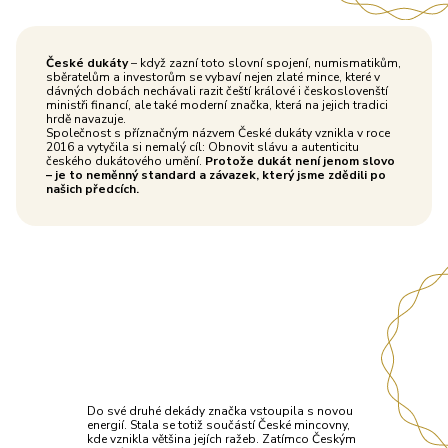
České dukáty
– když zazní toto slovní spojení, numismatikům,
sběratelům a investorům se vybaví nejen zlaté mince, které v
dávných dobách nechávali razit čeští králové i českoslovenští
ministři financí, ale také moderní značka, která na jejich tradici
hrdě navazuje.
Společnost s příznačným názvem České dukáty vznikla v roce
2016 a vytyčila si nemalý cíl: Obnovit slávu a autenticitu
českého dukátového umění.
Protože dukát není jenom slovo
– je to neměnný standard a závazek, který jsme zdědili po
našich předcích.
Do své druhé dekády značka vstoupila s novou
energií. Stala se totiž součástí České mincovny,
kde vznikla většina jejích ražeb. Zatímco Českým