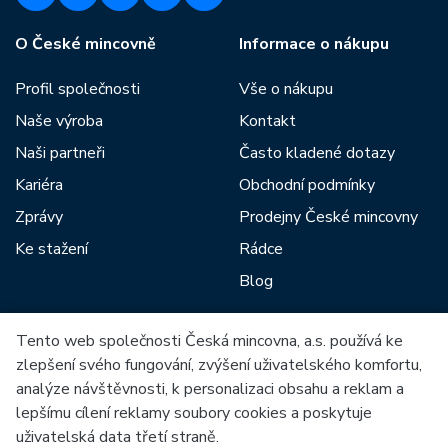
O České mincovně
Informace o nákupu
Profil společnosti
Vše o nákupu
Naše výroba
Kontakt
Naši partneři
Často kladené dotazy
Kariéra
Obchodní podmínky
Zprávy
Prodejny České mincovny
Ke stažení
Rádce
Blog
Tento web společnosti Česká mincovna, a.s. používá ke
Mezi naše partnery patří:
zlepšení svého fungování, zvýšení uživatelského komfortu,
analýze návštěvnosti, k personalizaci obsahu a reklam a
lepšímu cílení reklamy soubory cookies a poskytuje
uživatelská data třetí straně.