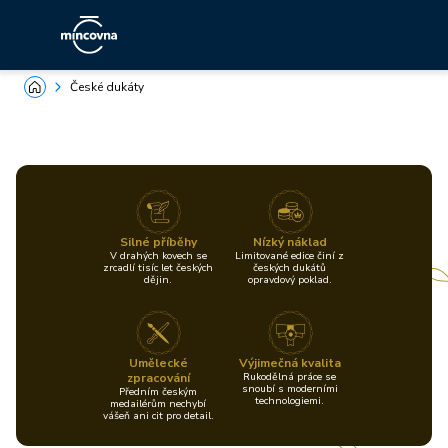
České dukáty
Silné příběhy
Nízký náklad
V drahých kovech se
Limitované edice činí z
zrcadlí tisíc let českých
českých dukátů
dějin.
opravdový poklad.
Umělecké
Výjimečná kvalita
zpracování
Rukodělná práce se
snoubí s moderními
Předním českým
technologiemi.
medailérům nechybí
vášeň ani cit pro detail.