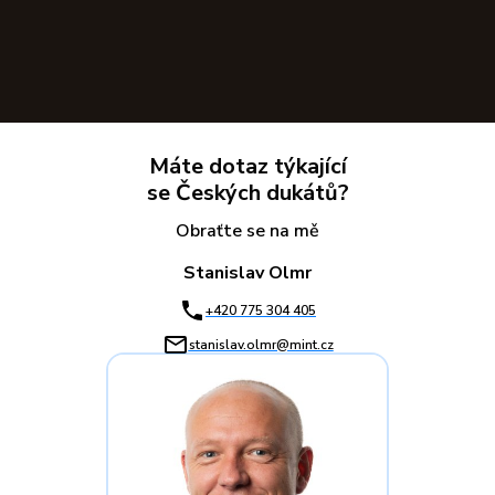
Máte dotaz týkající
se Českých dukátů?
Obraťte se na mě
Stanislav Olmr
+420 775 304 405
stanislav.olmr@mint.cz