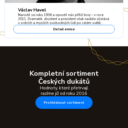
Václav Havel
Narodil se roku 1936 a opustil nás příliš brzy – v roce
2011. Dramatik, disident a prezident však nadále zůstává
v srdcích a myslích svobodných lidí po celém světě…
Detail emise
Kompletní sortiment
Českých dukátů
Hodnoty, které přetrvají,
razíme již od roku 2016
Prohlédnout sortiment