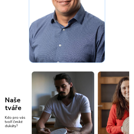
Naše
tváře
Kdo pro vás
tvoří české
dukáty?