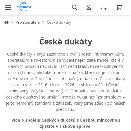
Pro sběratele
České dukáty
České dukáty
České dukáty – když zazní toto slovní spojení, numismatikům,
sběratelům a investorům se vybaví nejen zlaté mince, které v
dávných dobách nechávali razit čeští králové i českoslovenští
ministři financí, ale také moderní značka, která na jejich tradici
hrdě navazuje. Společnost s příznačným názvem České dukáty
vznikla v roce 2016 a v roce 2026 se stala součástí České
mincovny. Vytyčila si nemalý cíl: Obnovit slávu a autenticitu
českého dukátového umění. Protože dukát není jenom slovo –
je to neměnný standard a závazek, který jsme zdědili po našich
předcích…
Více o spojení Českých dukátů s Českou mincovnou
zjistíte v
tiskové zprávě
.