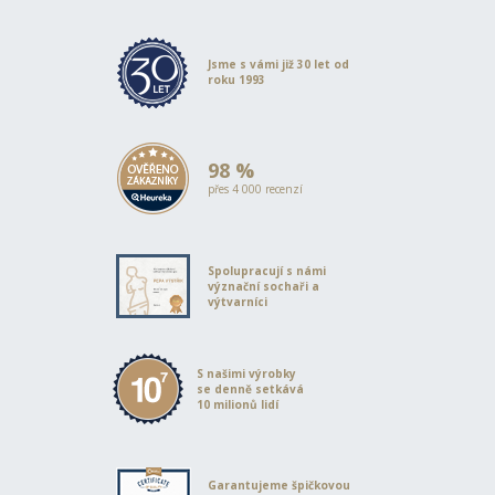
Jsme s vámi již 30 let od
roku 1993
98 %
přes 4 000 recenzí
Spolupracují s námi
význační sochaři a
výtvarníci
S našimi výrobky
se denně setkává
10 milionů lidí
Garantujeme špičkovou