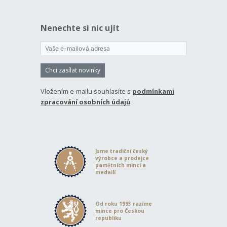
Nenechte si nic ujít
Chci zasílat novinky
Vložením e-mailu souhlasíte s
podmínkami
zpracování osobních údajů
Jsme tradiční český
výrobce a prodejce
pamětních mincí a
medailí
Od roku 1993 razíme
mince pro Českou
republiku