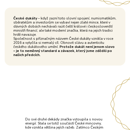
České dukáty
– když zazní toto slovní spojení, numismatikům,
sběratelům a investorům se vybaví nejen zlaté mince, které v
dávných dobách nechávali razit čeští králové i českoslovenští
ministři financí, ale také moderní značka, která na jejich tradici
hrdě navazuje.
Společnost s příznačným názvem České dukáty vznikla v roce
2016 a vytyčila si nemalý cíl: Obnovit slávu a autenticitu
českého dukátového umění.
Protože dukát není jenom slovo
– je to neměnný standard a závazek, který jsme zdědili po
našich předcích.
Do své druhé dekády značka vstoupila s novou
energií. Stala se totiž součástí České mincovny,
kde vznikla většina jejích ražeb. Zatímco Českým