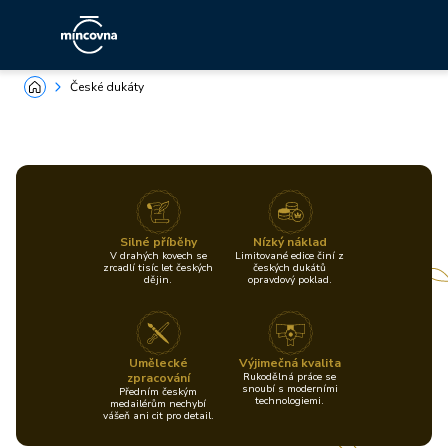
České dukáty
Silné příběhy
Nízký náklad
V drahých kovech se
Limitované edice činí z
zrcadlí tisíc let českých
českých dukátů
dějin.
opravdový poklad.
Umělecké
Výjimečná kvalita
zpracování
Rukodělná práce se
snoubí s moderními
Předním českým
technologiemi.
medailérům nechybí
vášeň ani cit pro detail.