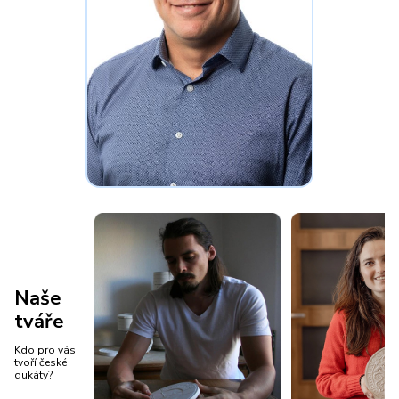
Naše
tváře
Kdo pro vás
tvoří české
dukáty?