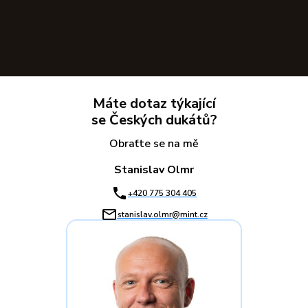
Máte dotaz týkající
se Českých dukátů?
Obraťte se na mě
Stanislav Olmr
+420 775 304 405
stanislav.olmr@mint.cz