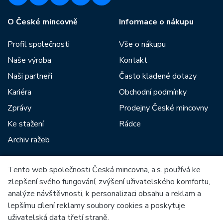
O České mincovně
Informace o nákupu
Profil společnosti
Vše o nákupu
Naše výroba
Kontakt
Naši partneři
Často kladené dotazy
Kariéra
Obchodní podmínky
Zprávy
Prodejny České mincovny
Ke stažení
Rádce
Archiv ražeb
Tento web společnosti Česká mincovna, a.s. používá ke
Mezi naše partnery patří:
zlepšení svého fungování, zvýšení uživatelského komfortu,
analýze návštěvnosti, k personalizaci obsahu a reklam a
lepšímu cílení reklamy soubory cookies a poskytuje
uživatelská data třetí straně.