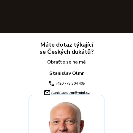
Máte dotaz týkající
se Českých dukátů?
Obraťte se na mě
Stanislav Olmr
+420 775 304 405
stanislav.olmr@mint.cz