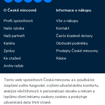
O České mincovně
Informace o nákupu
Profil společnosti
Vše o nákupu
Naše výroba
Kontakt
Naši partneři
Často kladené dotazy
Kariéra
Obchodní podmínky
Zprávy
Prodejny České mincovny
Ke stažení
Rádce
Archiv ražeb
Tento web společnosti Česká mincovna, a.s. používá ke
Mezi naše partnery patří:
zlepšení svého fungování, zvýšení uživatelského komfortu,
analýze návštěvnosti, k personalizaci obsahu a reklam a
lepšímu cílení reklamy soubory cookies a poskytuje
uživatelská data třetí straně.