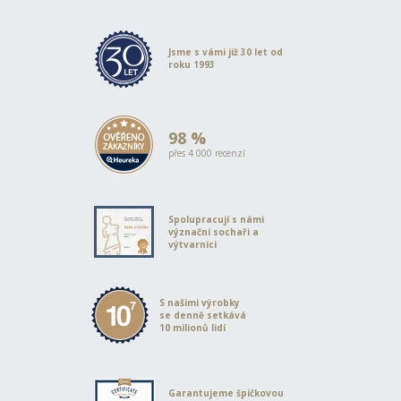
Jsme s vámi již 30 let od
roku 1993
98 %
přes 4 000 recenzí
Spolupracují s námi
význační sochaři a
výtvarníci
S našimi výrobky
se denně setkává
10 milionů lidí
Garantujeme špičkovou