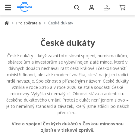
Pro sběratele
České dukáty
České dukáty
České dukáty – když zazní toto slovní spojení, numismatikům,
sběratelům a investorům se vybaví nejen zlaté mince, které v
dávných dobách nechávali razit čeští králové i českoslovenští
ministři financí, ale také moderní značka, která na jejich tradici
hrdě navazuje. Společnost s příznačným názvem České dukáty
vznikla v roce 2016 a v roce 2026 se stala součástí České
mincovny. Vytyčila si nemalý cíl: Obnovit slávu a autenticitu
českého dukátového umění. Protože dukát není jenom slovo –
je to neměnný standard a závazek, který jsme zdědili po našich
předcích…
Více o spojení Českých dukátů s Českou mincovnou
zjistíte v
tiskové zprávě
.