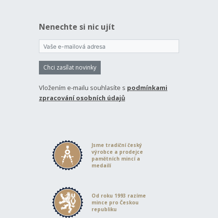
Nenechte si nic ujít
Chci zasílat novinky
Vložením e-mailu souhlasíte s
podmínkami
zpracování osobních údajů
Jsme tradiční český
výrobce a prodejce
pamětních mincí a
medailí
Od roku 1993 razíme
mince pro Českou
republiku