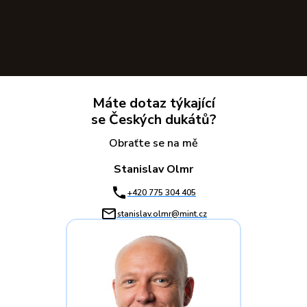
Máte dotaz týkající
se Českých dukátů?
Obraťte se na mě
Stanislav Olmr
+420 775 304 405
stanislav.olmr@mint.cz