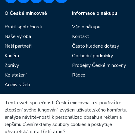
O České mincovně
Informace o nákupu
Profil společnosti
Vše o nákupu
Naše výroba
Kontakt
Naši partneři
Často kladené dotazy
Kariéra
Obchodní podmínky
Zprávy
Prodejny České mincovny
Ke stažení
Rádce
Archiv ražeb
Tento web společnosti Česká mincovna, a.s. používá ke
Mezi naše partnery patří:
zlepšení svého fungování, zvýšení uživatelského komfortu,
analýze návštěvnosti, k personalizaci obsahu a reklam a
lepšímu cílení reklamy soubory cookies a poskytuje
uživatelská data třetí straně.