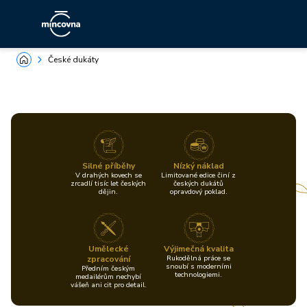
České dukáty
Silné příběhy
Nízký náklad
V drahých kovech se
Limitované edice činí z
zrcadlí tisíc let českých
českých dukátů
dějin.
opravdový poklad.
Umělecké
Výjimečná kvalita
zpracování
Rukodělná práce se
snoubí s moderními
Předním českým
technologiemi.
medailérům nechybí
vášeň ani cit pro detail.