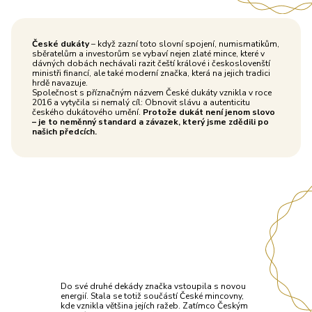
České dukáty
– když zazní toto slovní spojení, numismatikům,
sběratelům a investorům se vybaví nejen zlaté mince, které v
dávných dobách nechávali razit čeští králové i českoslovenští
ministři financí, ale také moderní značka, která na jejich tradici
hrdě navazuje.
Společnost s příznačným názvem České dukáty vznikla v roce
2016 a vytyčila si nemalý cíl: Obnovit slávu a autenticitu
českého dukátového umění.
Protože dukát není jenom slovo
– je to neměnný standard a závazek, který jsme zdědili po
našich předcích.
Do své druhé dekády značka vstoupila s novou
energií. Stala se totiž součástí České mincovny,
kde vznikla většina jejích ražeb. Zatímco Českým