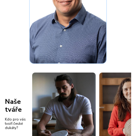
Naše
tváře
Kdo pro vás
tvoří české
dukáty?