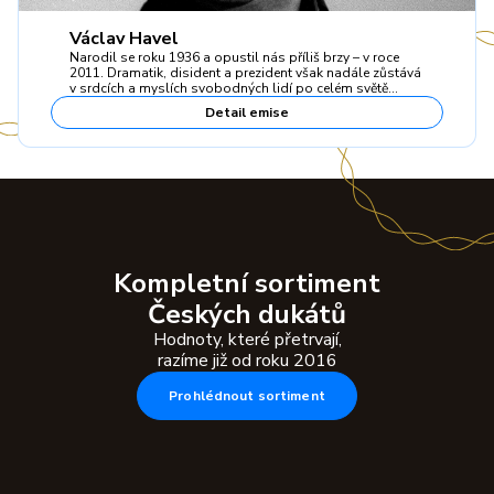
Václav Havel
Narodil se roku 1936 a opustil nás příliš brzy – v roce
2011. Dramatik, disident a prezident však nadále zůstává
v srdcích a myslích svobodných lidí po celém světě…
Detail emise
Kompletní sortiment
Českých dukátů
Hodnoty, které přetrvají,
razíme již od roku 2016
Prohlédnout sortiment